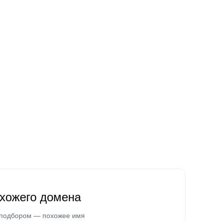
охожего домена
 подбором — похожее имя