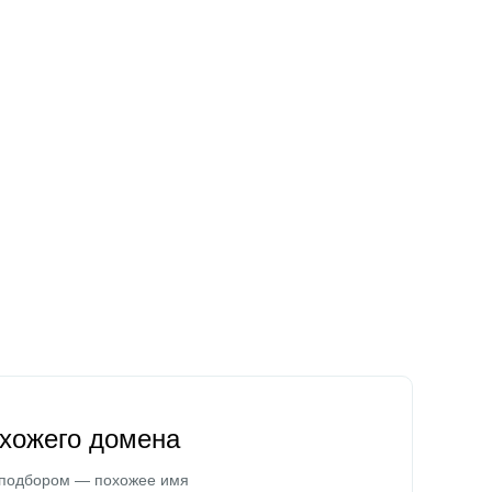
охожего домена
 подбором — похожее имя