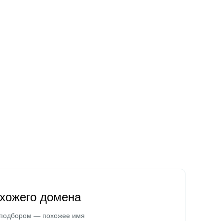
охожего домена
 подбором — похожее имя